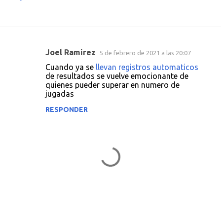
Joel Ramirez
5 de febrero de 2021 a las 20:07
C
Cuando ya se
llevan registros automaticos
o
de resultados se vuelve emocionante de
quienes pueder superar en numero de
m
jugadas
e
RESPONDER
n
t
a
r
i
o
s