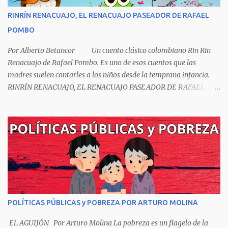
RINRÍN RENACUAJO, EL RENACUAJO PASEADOR DE RAFAEL
POMBO
Por Alberto Betancor Un cuento clásico colombiano Rin Rin
Renacuajo de Rafael Pombo. Es uno de esos cuentos que las
madres suelen contarles a los niños desde la temprana infancia.
RINRÍN RENACUAJO, EL RENACUAJO PASEADOR DE RAFAEL
POMBO El hijo de rana, Rinrín renacuajo Salió esta mañana muy
tieso y muy majo Con pantalón corto, corbata a la moda
Sombrero encintado y chupa de boda. -¡Muchacho, no salgas!- le
grita mamá pero él hace un gesto y orondo se va. Halló en el
camino, a un ratón vecino Y le dijo: -¡amigo!- venga usted conmigo,
Visitemos juntos a doña ratona Y habrá francachela y habrá
comilona. A poco llegaron, y avanza ratón, Estírase el cuello, coge
el aldabón, Da dos o tres golpes, preguntan: ¿quién es? -Yo doña
ratona, beso a usted los pies ¿Está usted en casa? -Sí señor sí estoy,
POLÍTICAS PÚBLICAS y POBREZA POR ARTURO MOLINA
y celebro mucho ver a ustedes hoy; estaba en mi oficio, hilando
algodón, pero eso no importa; bienvenidos son. Se hicieron la
EL AGUIJÓN Por Arturo Molina La pobreza es un flagelo de la