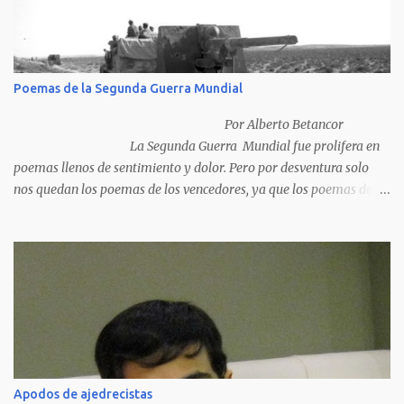
Poemas de la Segunda Guerra Mundial
Por Alberto Betancor
La Segunda Guerra Mundial fue prolifera en
poemas llenos de sentimiento y dolor. Pero por desventura solo
nos quedan los poemas de los vencedores, ya que los poemas de
los vencidos han desaparecido y en muchos casos destruidos por
las llamas del fuego como sucedió con los generales y poetas
japoneses Masaharu Homma y Hideky Tojo. Mejor suerte no
corrieron los poetas alemanes, italianos o los franceses que
acariciaron la causa nacional socialista, sus nombres con sus
escritos de...
Apodos de ajedrecistas