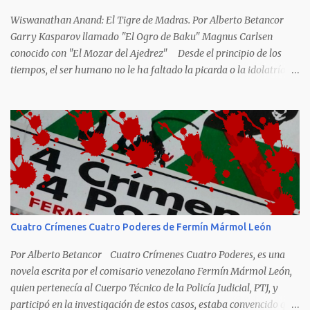
Wiswanathan Anand: El Tigre de Madras. Por Alberto Betancor
Garry Kasparov llamado "El Ogro de Baku" Magnus Carlsen
conocido con "El Mozar del Ajedrez" Desde el principio de los
tiempos, el ser humano no le ha faltado la picarda o la idolatría
para colocar apodos, motes, alias,sobrenombres, seudónimos,
apelativos y remoquetes. El juego ciencia no escapa de esto y
hemos tenido una serie de apodos para las estrellas del ajedrez, en
algunos casos muy originales. Aquí les dejo una breve lista con
algunos de los nombres de los más destacados. Siegbert Tarrasch:
El Preceptor Germánico y el Hércules de los Torneos. Joseph
Henrry Blackburne: La Muerte Negra. Wiswanathan Anand: El
Tigre de Madras. Tiran Petrosian: Boa Constrictora, El Tigre de
Hierro. El Maestro de la Defensa, El Ministro de la Defensa. El
Cuatro Crímenes Cuatro Poderes de Fermín Mármol León
Impenetrale. El Erizo. y El Mejor Portero de Armenia. Anatoly
Karpov. El gélido Tolia. Garry Kasparov: El Ogro de Baku...
Por Alberto Betancor Cuatro Crímenes Cuatro Poderes, es una
novela escrita por el comisario venezolano Fermín Mármol León,
quien pertenecía al Cuerpo Técnico de la Policía Judicial, PTJ, y
participó en la investigación de estos casos, estaba convencido que