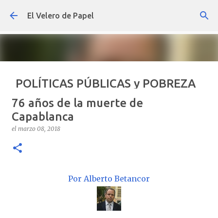
Ir al contenido principal
El Velero de Papel
POLÍTICAS PÚBLICAS y POBREZA
POR ARTURO MOLINA
76 años de la muerte de
el
septiembre 22, 2024
ARTÍCULOS
ARTURO-MOLINA
Capablanca
OPINIÓN
POLÍTICAS PÚBLICAS Y POBREZA
el
marzo 08, 2018
0
Por Alberto Betancor