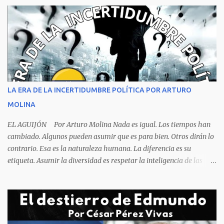
no hace falta ser un experto, ni siquiera un estudiante de
criminalística para determinar que no se trata de una muerte por
asfixia, ya que la reacción de una persona que está perdiendo la
respiración es levantarse y manotear, para desplomarse en el suelo
cogiendo todo lo que consigue a su lado. La foto habla por si
sola, la mesa ordenada, los platos terminados o tapados, todo en
orden y el campeón mundial sentado apacible y sin presentar su
rostro rasgos de asfixia mecánica, que se reflejan en un color
LA ERA DE LA INCERTIDUMBRE POLÍTICA POR ARTURO
oscuro que les suele aparecer en su rostro. Pero hagamos un
MOLINA
recuento de lo sucedido antes de este día fatídico. ...
EL AGUIJÓN Por Arturo Molina Nada es igual. Los tiempos han
cambiado. Algunos pueden asumir que es para bien. Otros dirán lo
contrario. Esa es la naturaleza humana. La diferencia es su
etiqueta. Asumir la diversidad es respetar la inteligencia de las
personas y valorar su creencia cultural, religiosa y política. La
inestabilidad política que se registra en buena parte del mundo
obliga a los líderes, a crear de forma urgente, estrategias
responsables para restituir la confianza de los ciudadanos hacia
las instituciones. El desmoronamiento moral de la sociedad va a