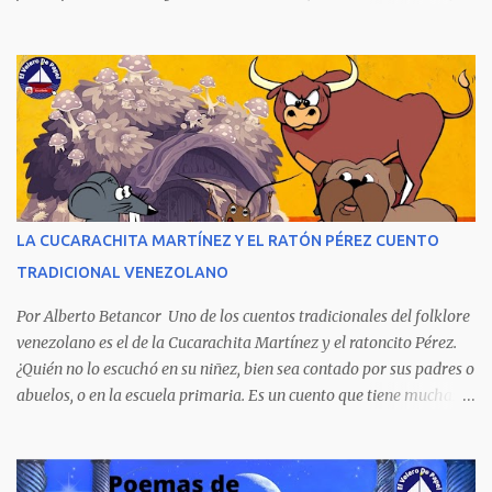
los culpables quedaron en libertad porque fueron protegidos por
cuatro poderes: el político, el religioso, el militar y el económico.
Aunque la narración no es precisamente una obra literaria, esta
novela publicada en 1978 se transformó en un autentico Bestseller
venezolano al vender rápidamente tres ediciones por su
extraordinario contenido y detalla, cambiando los nombres de los
personajes, cuatro crímenes que conmocionaron a la sociedad
venezolana y cuyos presuntos autores quedaron en libertad, pese a
tener la policía pruebas e indicios suficientes de culpabilidad. La
LA CUCARACHITA MARTÍNEZ Y EL RATÓN PÉREZ CUENTO
novela ha sido la más exitosa en la historia literaria venezolana,
TRADICIONAL VENEZOLANO
porque refleja los males del poder judicial y de la sociedad
venezolana, tráfico...
Por Alberto Betancor Uno de los cuentos tradicionales del folklore
venezolano es el de la Cucarachita Martínez y el ratoncito Pérez.
¿Quién no lo escuchó en su niñez, bien sea contado por sus padres o
abuelos, o en la escuela primaria. Es un cuento que tiene muchas
versiones, pero en el fondo, por aquí les dejo la versión que
recuerdo de mi infancia. Había una vez, cuando los animales
hablaban, hace mucho, mucho tiempo, una Cucarachita llamada