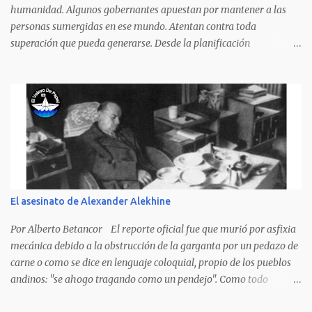
venia, se dieron la mano, Y dice Rat...
humanidad. Algunos gobernantes apuestan por mantener a las
personas sumergidas en ese mundo. Atentan contra toda
superación que pueda generarse. Desde la planificación
gubernamental se elude la política pública que cimiente las bases
para minimizar el impacto negativo en el desarrollo de los países.
Desarrollados, sub desarrollados, atrasados y como se les quiera
llamar, son parte de un escenario donde se conjuga el poder y el
control en manos de minorías, en detrimento de las mayorías.
Voceros con diferentes matices salen al ruedo a atacar las posturas
de unos contra otros, para que la sociedad los vea como los
redentores, y terminan siendo el fraude personalizado. Venezuela,
un país bendecido por la abundancia de recursos naturales,
El asesinato de Alexander Alekhine
renovables y no renovables, enfrenta el desafío de superar la
pobreza que afecta a una parte significativa de su población. La
Por Alberto Betancor El reporte oficial fue que murió por asfixia
pobreza no es solo una condición económica, sino también...
mecánica debido a la obstrucción de la garganta por un pedazo de
carne o como se dice en lenguaje coloquial, propio de los pueblos
andinos: "se ahogo tragando como un pendejo". Como todo
dictamen oficial es falso, solo al ver la foto de la escena del crimen,