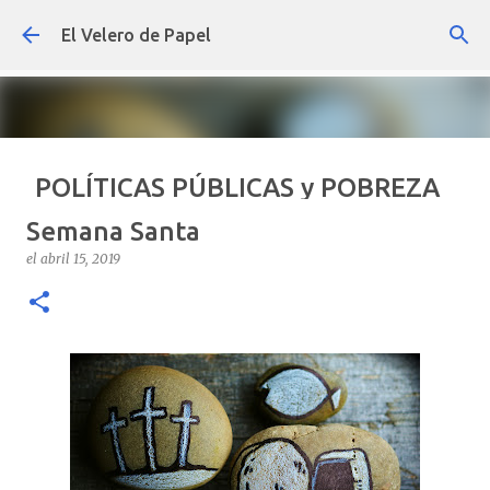
Ir al contenido principal
El Velero de Papel
POLÍTICAS PÚBLICAS y POBREZA
POR ARTURO MOLINA
Semana Santa
el
septiembre 22, 2024
ARTÍCULOS
ARTURO-MOLINA
el
abril 15, 2019
OPINIÓN
POLÍTICAS PÚBLICAS Y POBREZA
0