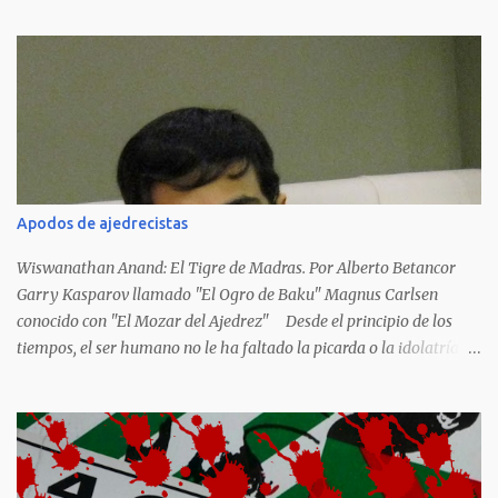
las llamas del fuego como sucedió con los generales y poetas
japoneses Masaharu Homma y Hideky Tojo. Mejor suerte no
corrieron los poetas alemanes, italianos o los franceses que
acariciaron la causa nacional socialista, sus nombres con sus
escritos de...
Apodos de ajedrecistas
Wiswanathan Anand: El Tigre de Madras. Por Alberto Betancor
Garry Kasparov llamado "El Ogro de Baku" Magnus Carlsen
conocido con "El Mozar del Ajedrez" Desde el principio de los
tiempos, el ser humano no le ha faltado la picarda o la idolatría
para colocar apodos, motes, alias,sobrenombres, seudónimos,
apelativos y remoquetes. El juego ciencia no escapa de esto y
hemos tenido una serie de apodos para las estrellas del ajedrez, en
algunos casos muy originales. Aquí les dejo una breve lista con
algunos de los nombres de los más destacados. Siegbert Tarrasch: