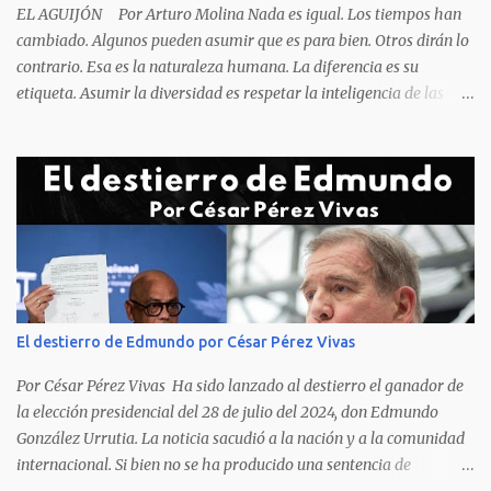
EL AGUIJÓN Por Arturo Molina Nada es igual. Los tiempos han
cambiado. Algunos pueden asumir que es para bien. Otros dirán lo
contrario. Esa es la naturaleza humana. La diferencia es su
etiqueta. Asumir la diversidad es respetar la inteligencia de las
personas y valorar su creencia cultural, religiosa y política. La
inestabilidad política que se registra en buena parte del mundo
obliga a los líderes, a crear de forma urgente, estrategias
responsables para restituir la confianza de los ciudadanos hacia
las instituciones. El desmoronamiento moral de la sociedad va a
repercutir en la de los gobernantes, a quienes los devorará la
soledad. Un soplo de aliento fresco es la solicitud en la calle. La
relación sólida entre gobernantes y gobernados se construye con
base a la comunicación y la transparencia en las actuaciones. El
El destierro de Edmundo por César Pérez Vivas
gobernante que pretenda una oposición a su medida obtendrá
como resultado el fracaso de la gestión gubernamental. Restringir
Por César Pérez Vivas Ha sido lanzado al destierro el ganador de
el acceso a la información, es n...
la elección presidencial del 28 de julio del 2024, don Edmundo
González Urrutia. La noticia sacudió a la nación y a la comunidad
internacional. Si bien no se ha producido una sentencia de