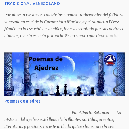
TRADICIONAL VENEZOLANO
porque refleja los males del poder judicial y de la sociedad
venezolana, tráfico...
Por Alberto Betancor Uno de los cuentos tradicionales del folklore
venezolano es el de la Cucarachita Martínez y el ratoncito Pérez.
¿Quién no lo escuchó en su niñez, bien sea contado por sus padres o
abuelos, o en la escuela primaria. Es un cuento que tiene muchas
versiones, pero en el fondo, por aquí les dejo la versión que
recuerdo de mi infancia. Había una vez, cuando los animales
hablaban, hace mucho, mucho tiempo, una Cucarachita llamada
Martínez que estaba barriendo el zaguán (porche) de su casa,
cuando vio algo que brillaba, se sorprendió y se emocionó al ver lo
que veían sus ojos, era un mediecito (moneda de cinco céntimos).
La recogió y se preguntó de quien sería, pero al ver que no era de
nadie se la guardó en el bolsillo y siguió barriendo y pensando que
podría comprar, pensó en comprar una casa, pero desecho la idea
Poemas de ajedrez
porque ya tenía una casa, pensó en un carro (coche), pero desecho
la idea porque no sabía manejar (conducir) al final se le ocurrió
Por Alberto Betancor La
comprarse un vestido y...
historia del ajedrez está llena de brillantes partidas, aneotas,
literaturas y poemas. En este artículo quiero hacer una breve