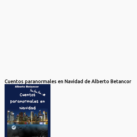
u
n
c
o
m
e
n
t
a
r
i
o
Cuentos paranormales en Navidad de Alberto Betancor