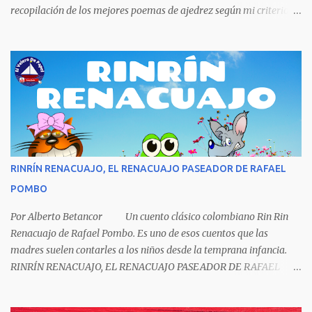
recopilación de los mejores poemas de ajedrez según mi criterio
subjetivo. El primero en desfilar por estas breves líneas es el
escritor y poeta argentino Jorge Luis Borges (1899-1986). Sin duda
Borges es uno de los grandes pensadores del Siglo XX, su obra
universal trasciende más allá del premio Nobel de Literatura que le
fue negado por razones políticas, pero como hombre de principios
y sabiendo que sus posturas ideológicas eran un óbice para
obtenerlo, prefirió sus principios que el Nobel. Jorg...
RINRÍN RENACUAJO, EL RENACUAJO PASEADOR DE RAFAEL
POMBO
Por Alberto Betancor Un cuento clásico colombiano Rin Rin
Renacuajo de Rafael Pombo. Es uno de esos cuentos que las
madres suelen contarles a los niños desde la temprana infancia.
RINRÍN RENACUAJO, EL RENACUAJO PASEADOR DE RAFAEL
POMBO El hijo de rana, Rinrín renacuajo Salió esta mañana muy
tieso y muy majo Con pantalón corto, corbata a la moda