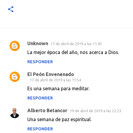
Unknown
17 de abril de 2019 a las 11:45
C
La mejor época del año, nos acerca a Dios.
o
RESPONDER
m
e
El Peón Envenenado
n
17 de abril de 2019 a las 11:54
t
Es una semana para meditar.
a
RESPONDER
r
Alberto Betancor
19 de abril de 2019 a las 22:23
i
Una semana de paz espiritual.
o
RESPONDER
s