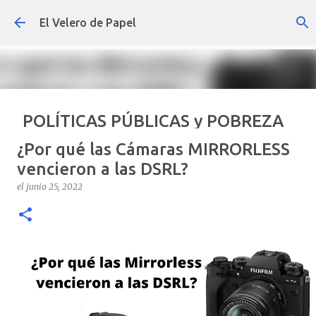
Ir al contenido principal
El Velero de Papel
POLÍTICAS PÚBLICAS y POBREZA
POR ARTURO MOLINA
¿Por qué las Cámaras MIRRORLESS
el
septiembre 22, 2024
ARTÍCULOS
ARTURO-MOLINA
vencieron a las DSRL?
OPINIÓN
POLÍTICAS PÚBLICAS Y POBREZA
el
junio 25, 2022
0