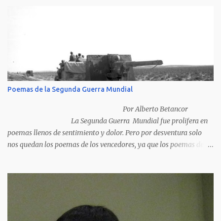
Poemas de la Segunda Guerra Mundial
Por Alberto Betancor
La Segunda Guerra Mundial fue prolifera en
poemas llenos de sentimiento y dolor. Pero por desventura solo
nos quedan los poemas de los vencedores, ya que los poemas de
los vencidos han desaparecido y en muchos casos destruidos por
las llamas del fuego como sucedió con los generales y poetas
japoneses Masaharu Homma y Hideky Tojo. Mejor suerte no
corrieron los poetas alemanes, italianos o los franceses que
acariciaron la causa nacional socialista, sus nombres con sus
escritos de...