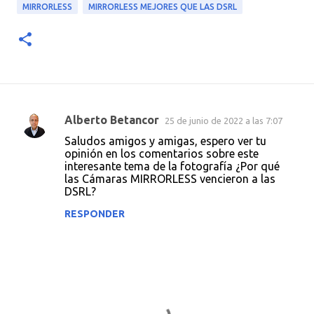
MIRRORLESS
MIRRORLESS MEJORES QUE LAS DSRL
Alberto Betancor
25 de junio de 2022 a las 7:07
C
Saludos amigos y amigas, espero ver tu
o
opinión en los comentarios sobre este
interesante tema de la fotografía ¿Por qué
m
las Cámaras MIRRORLESS vencieron a las
e
DSRL?
n
RESPONDER
t
a
r
i
o