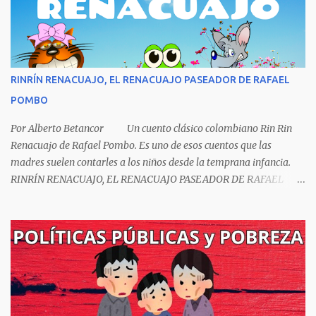
fue negado por razones políticas, pero como hombre de principios
y sabiendo que sus posturas ideológicas eran un óbice para
obtenerlo, prefirió sus principios que el Nobel. Jorg...
RINRÍN RENACUAJO, EL RENACUAJO PASEADOR DE RAFAEL
POMBO
Por Alberto Betancor Un cuento clásico colombiano Rin Rin
Renacuajo de Rafael Pombo. Es uno de esos cuentos que las
madres suelen contarles a los niños desde la temprana infancia.
RINRÍN RENACUAJO, EL RENACUAJO PASEADOR DE RAFAEL
POMBO El hijo de rana, Rinrín renacuajo Salió esta mañana muy
tieso y muy majo Con pantalón corto, corbata a la moda
Sombrero encintado y chupa de boda. -¡Muchacho, no salgas!- le
grita mamá pero él hace un gesto y orondo se va. Halló en el
camino, a un ratón vecino Y le dijo: -¡amigo!- venga usted conmigo,
Visitemos juntos a doña ratona Y habrá francachela y habrá
comilona. A poco llegaron, y avanza ratón, Estírase el cuello, coge
el aldabón, Da dos o tres golpes, preguntan: ¿quién es? -Yo doña