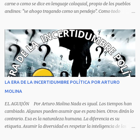
carne o como se dice en lenguaje coloquial, propio de los pueblos
andinos: "se ahogo tragando como un pendejo". Como todo
dictamen oficial es falso, solo al ver la foto de la escena del crimen,
no hace falta ser un experto, ni siquiera un estudiante de
criminalística para determinar que no se trata de una muerte por
asfixia, ya que la reacción de una persona que está perdiendo la
respiración es levantarse y manotear, para desplomarse en el suelo
cogiendo todo lo que consigue a su lado. La foto habla por si
sola, la mesa ordenada, los platos terminados o tapados, todo en
orden y el campeón mundial sentado apacible y sin presentar su
rostro rasgos de asfixia mecánica, que se reflejan en un color
LA ERA DE LA INCERTIDUMBRE POLÍTICA POR ARTURO
oscuro que les suele aparecer en su rostro. Pero hagamos un
MOLINA
recuento de lo sucedido antes de este día fatídico. ...
EL AGUIJÓN Por Arturo Molina Nada es igual. Los tiempos han
cambiado. Algunos pueden asumir que es para bien. Otros dirán lo
contrario. Esa es la naturaleza humana. La diferencia es su
etiqueta. Asumir la diversidad es respetar la inteligencia de las
personas y valorar su creencia cultural, religiosa y política. La