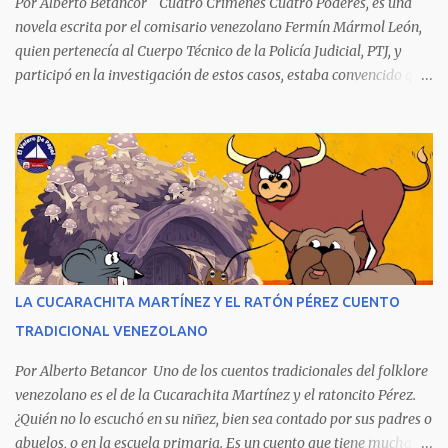
Por Alberto Betancor Cuatro Crímenes Cuatro Poderes, es una
novela escrita por el comisario venezolano Fermín Mármol León,
quien pertenecía al Cuerpo Técnico de la Policía Judicial, PTJ, y
participó en la investigación de estos casos, estaba convencido que
los culpables quedaron en libertad porque fueron protegidos por
cuatro poderes: el político, el religioso, el militar y el económico.
Aunque la narración no es precisamente una obra literaria, esta
novela publicada en 1978 se transformó en un autentico Bestseller
venezolano al vender rápidamente tres ediciones por su
extraordinario contenido y detalla, cambiando los nombres de los
personajes, cuatro crímenes que conmocionaron a la sociedad
venezolana y cuyos presuntos autores quedaron en libertad, pese a
tener la policía pruebas e indicios suficientes de culpabilidad. La
LA CUCARACHITA MARTÍNEZ Y EL RATÓN PÉREZ CUENTO
novela ha sido la más exitosa en la historia literaria venezolana,
TRADICIONAL VENEZOLANO
porque refleja los males del poder judicial y de la sociedad
venezolana, tráfico...
Por Alberto Betancor Uno de los cuentos tradicionales del folklore
venezolano es el de la Cucarachita Martínez y el ratoncito Pérez.
¿Quién no lo escuchó en su niñez, bien sea contado por sus padres o
abuelos, o en la escuela primaria. Es un cuento que tiene muchas