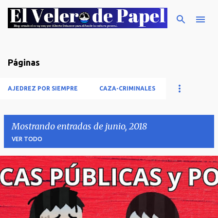
Ir al contenido principal
Páginas
AJEDREZ POR SIEMPRE
CAZA-CRIMINALES
Mostrando entradas de junio, 2018
VER TODO
E
n
t
r