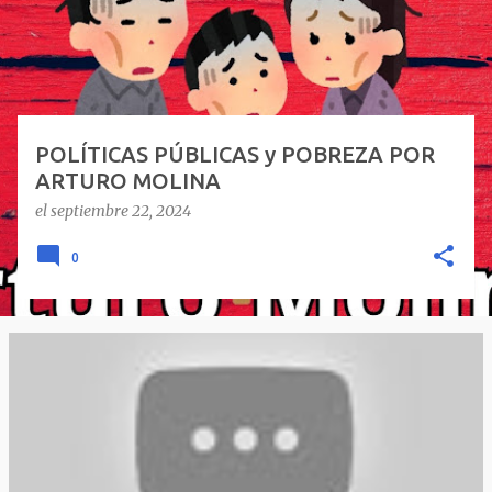
a
d
a
s
POLÍTICAS PÚBLICAS y POBREZA POR
ARTURO MOLINA
el
septiembre 22, 2024
0