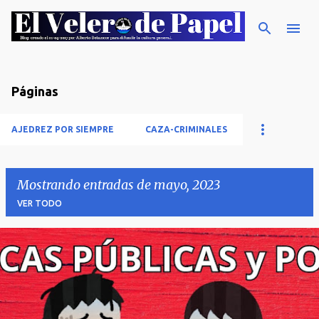
Ir al contenido principal
Páginas
AJEDREZ POR SIEMPRE
CAZA-CRIMINALES
Mostrando entradas de mayo, 2023
VER TODO
E
n
t
r