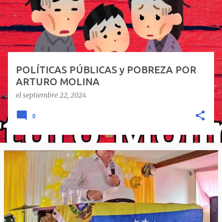
a
d
a
s
POLÍTICAS PÚBLICAS y POBREZA POR
ARTURO MOLINA
el
septiembre 22, 2024
0