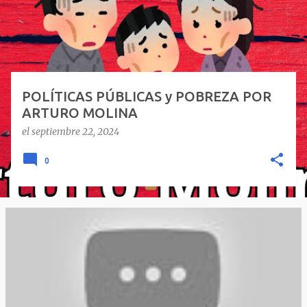
a
d
a
s
POLÍTICAS PÚBLICAS y POBREZA POR
ARTURO MOLINA
el
septiembre 22, 2024
0