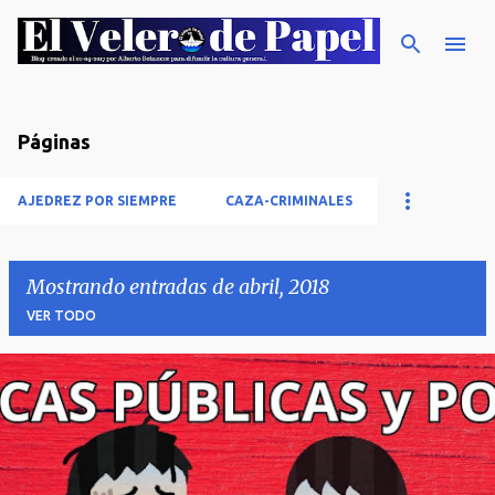
Ir al contenido principal
Páginas
AJEDREZ POR SIEMPRE
CAZA-CRIMINALES
Mostrando entradas de abril, 2018
VER TODO
E
n
t
r